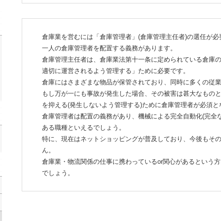
倉庫業を営むには「倉庫管理者」(倉庫管理主任者)の選任が
一人の倉庫管理者を配置する義務があります。
倉庫管理主任者は、倉庫業法第十一条に定められている倉庫
適切に運営されるよう管理する」ために必要です。
倉庫にはさまざまな物品が保管されており、同時に多くの従
もし万が一にも事故が発生した場合、その被害は甚大なもの
を抑える(発生しないよう管理する)ために倉庫管理者が必須と
倉庫管理者は配置の義務があり、機械による完全自動化(完全
ある職種といえるでしょう。
特に、現在はネットショッピングが普及しており、今後もそ
ん。
倉庫業・物流関係の仕事に携わっているor関心があるという
でしょう。