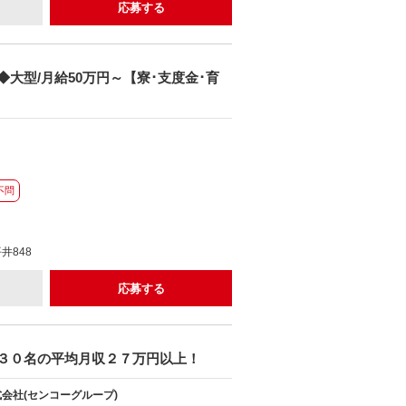
応募する
大型/月給50万円～【寮･支度金･育
不問
井848
応募する
３０名の平均月収２７万円以上！
会社(センコーグループ)