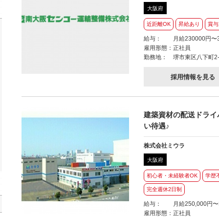
大阪府
近距離OK
昇給あり
賞与
給与：
月給230000円〜3
雇用形態：
正社員
勤務地：
堺市東区八下町2-3
採用情報を見る
建築資材の配送ドライ
い待遇♪
株式会社ミウラ
大阪府
初心者・未経験者OK
学歴
完全週休2日制
給与：
月給250,000円〜
雇用形態：
正社員