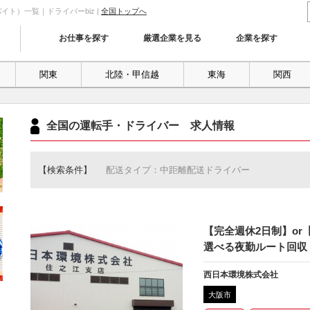
ト）一覧｜ドライバーbiz |
全国トップへ
お仕事を探す
厳選企業を見る
企業を探す
関東
北陸・甲信越
東海
関西
全国の運転手・ドライバー 求人情報
【検索条件】
配送タイプ：中距離配送ドライバー
【完全週休2日制】or
選べる夜勤ルート回収
西日本環境株式会社
大阪市