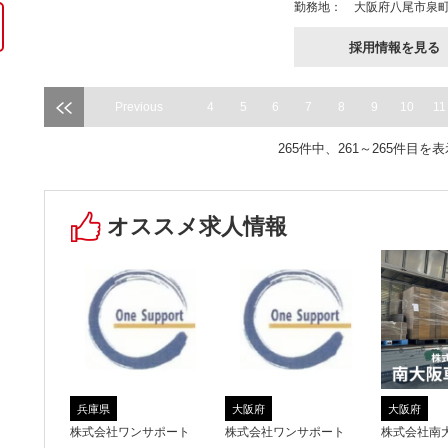
勤務地：
大阪府八尾市泉町2
採用情報を見る
Previous
4
5
6
7
8
9
10
11
265件中、261～265件目を
オススメ求人情報
兵庫県
大阪府
大阪府
株式会社ワンサポート
株式会社ワンサポート
株式会社南