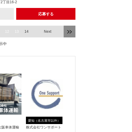
丁目16-2
応募する
12
13
14
Next
表示中
愛知（名古屋市以外）
大阪車体運輸
株式会社ワンサポート