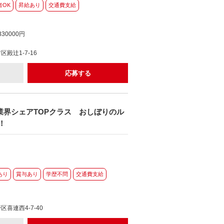
者OK
昇給あり
交通費支給
30000円
殿辻1-7-16
応募する
業界シェアTOPクラス おしぼりのル
！
あり
賞与あり
学歴不問
交通費支給
喜連西4-7-40