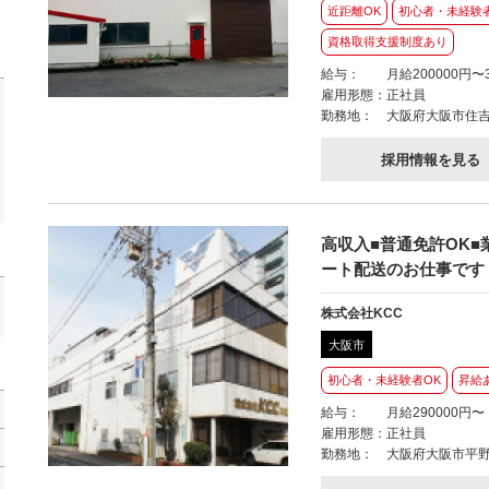
近距離OK
初心者・未経験
資格取得支援制度あり
給与：
月給200000円〜3
雇用形態：
正社員
勤務地：
大阪府大阪市住吉区
採用情報を見る
高収入■普通免許OK■
ート配送のお仕事です
株式会社KCC
大阪市
初心者・未経験者OK
昇給
給与：
月給290000円〜
雇用形態：
正社員
勤務地：
大阪府大阪市平野区