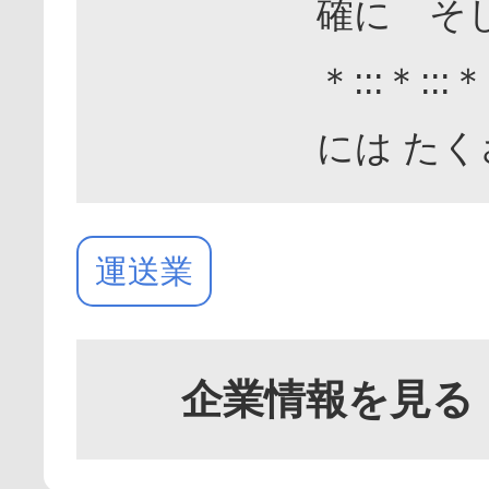
確に そして安
＊:::＊:
には た
運送業
企業情報を見る