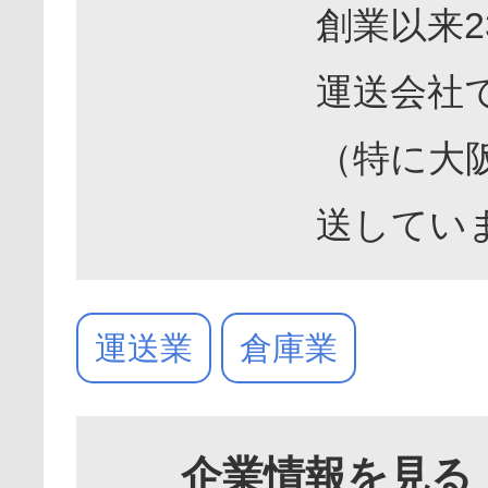
創業以来
運送会社
（特に大
送してい
運送業
倉庫業
企業情報を見る