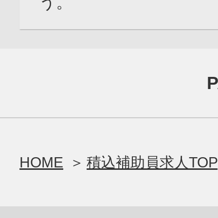
う。
HOME
積込補助員求人TOP