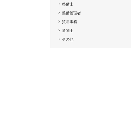
整備士
整備管理者
貿易事務
通関士
その他