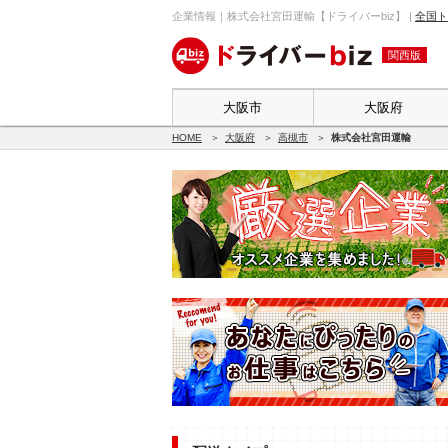
企業情報｜株式会社宮田運輸【ドライバーbiz】 |
全国ト
関西版
大阪市
大阪府
HOME
大阪府
高槻市
株式会社宮田運輸