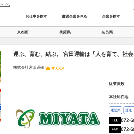
ップへ
お仕事を探す
厳選企業を見る
企業を探す
京都府
兵庫県
奈良県
運ぶ、育む、結ぶ。 宮田運輸は「人を育て、社
株式会社宮田運輸
従業員数
本社所在地
運送業
運送
072-6
TEL
072-6
FAX