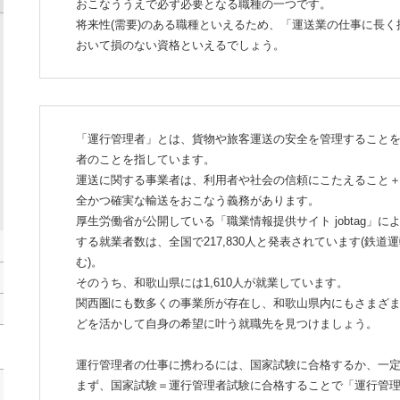
おこなううえで必ず必要となる職種の一つです。
将来性(需要)のある職種といえるため、「運送業の仕事に長
おいて損のない資格といえるでしょう。
「運行管理者」とは、貨物や旅客運送の安全を管理すること
者のことを指しています。
運送に関する事業者は、利用者や社会の信頼にこたえること
全かつ確実な輸送をおこなう義務があります。
厚生労働省が公開している「職業情報提供サイト jobtag」
する就業者数は、全国で217,830人と発表されています(鉄
む)。
そのうち、和歌山県には1,610人が就業しています。
関西圏にも数多くの事業所が存在し、和歌山県内にもさまざ
どを活かして自身の希望に叶う就職先を見つけましょう。
運行管理者の仕事に携わるには、国家試験に合格するか、一
まず、国家試験＝運行管理者試験に合格することで「運行管