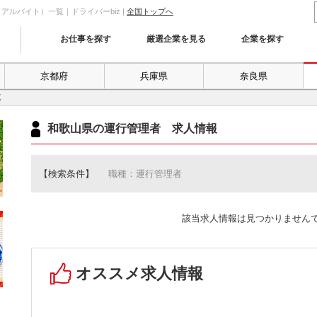
ルバイト）一覧｜ドライバーbiz |
全国トップへ
お仕事を探す
厳選企業を見る
企業を探す
京都府
兵庫県
奈良県
覧
和歌山県の運行管理者 求人情報
【検索条件】
職種：運行管理者
該当求人情報は見つかりません
オススメ求人情報