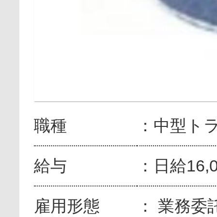
職種
中型ト
給与
日給16,
雇用形態
業務委