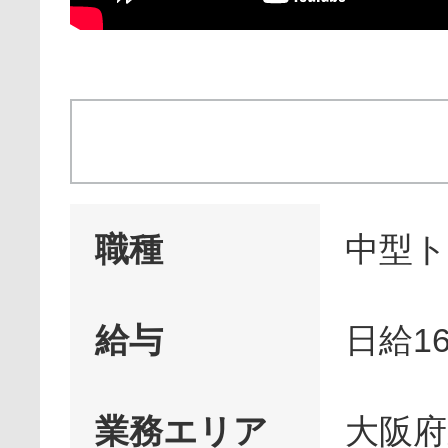
職種
中型
給与
日給16
業務エリア
大阪府