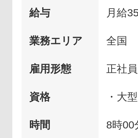
給与
月給35
業務エリア
全国
雇用形態
正社員
資格
・大型
時間
8時00