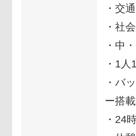
・交通
・社会
・中・
・1人
・バ
ー搭載
・24