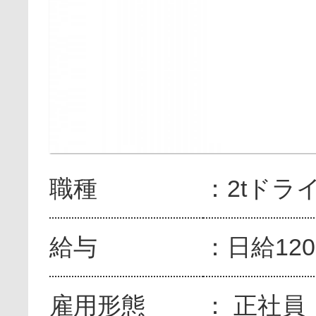
職種
2tドラ
給与
日給120
雇用形態
正社員