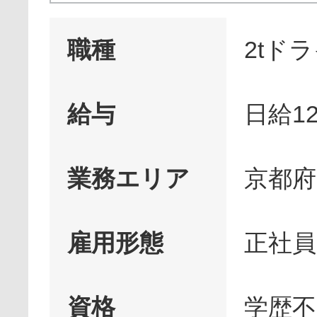
職種
2tド
給与
日給12
業務エリア
京都府
雇用形態
正社員
資格
学歴不